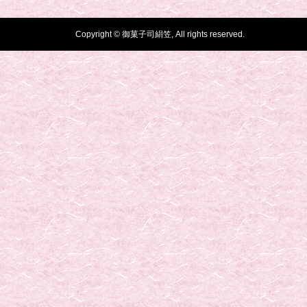
Copyright © 御菓子司絹笠, All rights reserved.